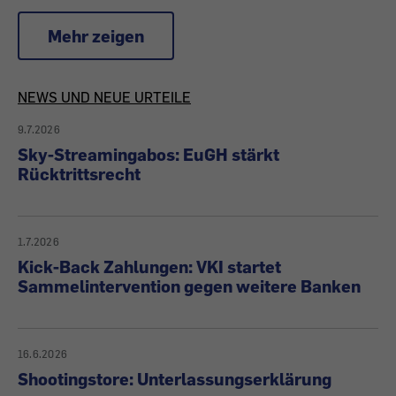
Mehr zeigen
Artikel
NEWS UND NEUE URTEILE
9.7.2026
zu
Sky-Streamingabos: EuGH stärkt
Rücktrittsrecht
News
&
1.7.2026
Urteilen
Kick-Back Zahlungen: VKI startet
Sammelintervention gegen weitere Banken
16.6.2026
Shootingstore: Unterlassungserklärung