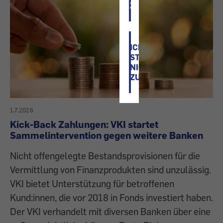
ZU
ICH
STIMME
NICHT
ZU
1.7.2026
Kick-Back Zahlungen: VKI startet
Sammelintervention gegen weitere Banken
Nicht offengelegte Bestandsprovisionen für die
Vermittlung von Finanzprodukten sind unzulässig.
VKI bietet Unterstützung für betroffenen
Kund:innen, die vor 2018 in Fonds investiert haben.
Der VKI verhandelt mit diversen Banken über eine