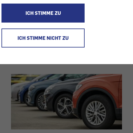
Senden Sie uns Ihre Nachricht jederzeit über unser
K
ICH STIMME ZU
oder informieren Sie sich in unseren
FAQs
.
ICH STIMME NICHT ZU