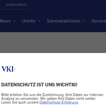
T
KONSUMENT
News
Urteile
Sammelaktionen
Servic
t
DATENSCHUTZ IST UNS WICHTIG!
Bitte erteilen Sie uns die Zustimmung, Ihre Daten zur internen
IHR ANLIEGEN AN DE
Analyse zu verwenden. Wir geben Ihre Daten nicht weiter.
Lesen Sie auch unsere
Datenschutz-Erklärung
.