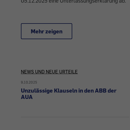
05.12.2025 eine Unterlassungserklärung ab.
Mehr zeigen
Artikel
NEWS UND NEUE URTEILE
9.10.2025
zu
Unzulässige Klauseln in den ABB der
AUA
News
&
Urteilen