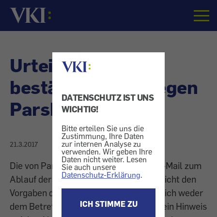
Startseite
Urteil: OLG Wien
bestätigt Urteil gegen
DATENSCHUTZ IST UNS
Parship
WICHTIG!
Bitte erteilen Sie uns die
Zustimmung, Ihre Daten
zur internen Analyse zu
21.3.2017
verwenden. Wir geben Ihre
Daten nicht weiter. Lesen
Die von Parship versandte Erinnerungs-Mail zum
Sie auch unsere
Datenschutz-Erklärung
.
Ablauf der Kündigungsfrist entspricht nicht den
Vorgaben des § 6 Abs 1 Z 2 KSchG, da sich weder
ICH STIMME ZU
dem Betreff noch dem Text der E-Mail ein Hinweis