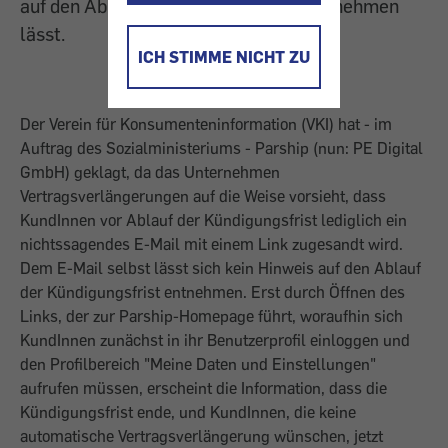
auf den Ablauf der Kündigungsfrist entnehmen
lässt.
ICH STIMME NICHT ZU
Der Verein für Konsumenteninformation (VKI) hat - im
Auftrag des Sozialministeriums - Parship (nun: PE Digital
GmbH) geklagt, da das Unternehmen
Vertragsverlängerungen auf die Weise vorsieht, dass
KundInnen vor Ablauf der Kündigungsfrist lediglich ein
nichtssagendes E-Mail mit einem Link zugesandt wird.
Dem E-Mail selbst lässt sich kein Hinweis auf den Ablauf
der Kündigungsfrist entnehmen. Erst durch Öffnen des
Links, der zur Parship-Homepage führt, woraufhin sich
KundInnen zunächst in ihr Benutzerprofil einloggen und
den Profilbereich "Meine Daten und Einstellungen"
aufrufen müssen, erscheint die Information, dass die
Kündigungsfrist ende, und KundInnen, die keine
automatische Vertragsverlängerung wünschen, jetzt