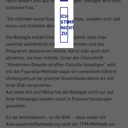
rasch ändern und aus einem molligen Teenager wird eine
schlanke Frau."
ICH
"Sie möchten keine Hungerkur machen, sondern sich satt
STIMME
essen und trotzdem abnehmen."
NICHT
ZU
Die Beklagte erklärt ihre Methode damit, dass man
zweimal wöchentlich ins Studio kommen und das
Programm absolvieren müsse, damit man auch dort
abnehme, wo man möchte. Unter der Überschrift
"Abnehmen-Gewebe straffen-Cellulite beseitigen" wird
mit der Figurella-Methode sogar ein wesentlich höherer
Umfangverlust bei gleicher Gewichtsabnahme als mit
einer Diät versprochen.
Auf diese Art und Weise hat die Beklagte nicht nur auf
ihrer Homepage sondern auch in Postwurfsendungen
geworben.
Es sei amtsbekannt - so die BAK - dass weder die
Aktivsauerstoffbehandlung noch die TPM-Methode zur