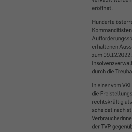
eröffnet.
Hunderte österre
Kommanditisten 
Aufforderungssch
erhaltenen Auss
zum 09.12.2022 
Insolvenzverwalt
durch die Treuh
In einer vom VK
die Freistellungs
rechtskräftig al
scheidet nach s
Verbraucherinne
der TVP gegenüb