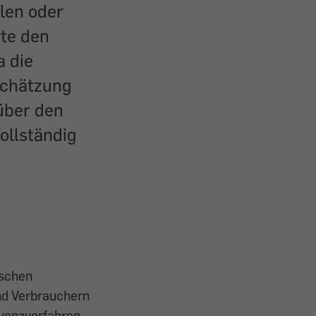
len oder
rte den
a die
schätzung
über den
llständig
tschen
nd Verbrauchern
lvenzverfahren