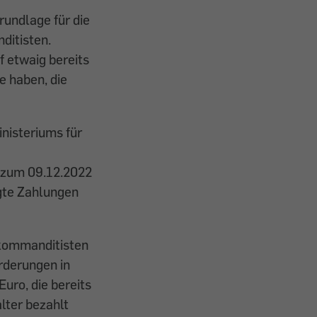
undlage für die
ditisten.
f etwaig bereits
e haben, die
nisteriums für
 zum 09.12.2022
gte Zahlungen
rkommanditisten
rderungen in
uro, die bereits
lter bezahlt