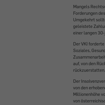
Mangels Rechtsw
Forderungen des
Umgekehrt sollte
geleistete Zahl
einer langen 30-
Der VKI forderte
Soziales, Gesun
Zusammenarbeit 
auf, von den Rü
rückzuerstatten
Der Insolvenzver
von den erhoben
Millionenhöhe vo
von österreichi