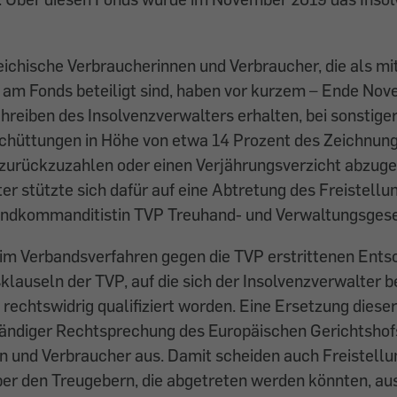
ichische Verbraucherinnen und Verbraucher, die als mi
am Fonds beteiligt sind, haben vor kurzem – Ende No
reiben des Insolvenzverwalters erhalten, bei sonstiger
chüttungen in Höhe von etwa 14 Prozent des Zeichnung
zurückzuzahlen oder einen Verjährungsverzicht abzuge
er stützte sich dafür auf eine Abtretung des Freistell
andkommanditistin TVP Treuhand- und Verwaltungsgese
I im Verbandsverfahren gegen die TVP erstrittenen Ent
klauseln der TVP, auf die sich der Insolvenzverwalter be
s rechtswidrig qualifiziert worden. Eine Ersetzung diese
tändiger Rechtsprechung des Europäischen Gerichtsho
n und Verbraucher aus. Damit scheiden auch Freistell
er den Treugebern, die abgetreten werden könnten, aus