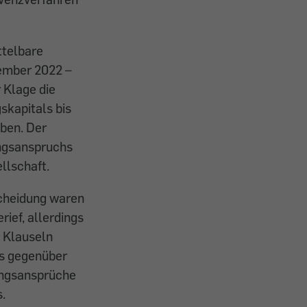
ttelbare
vember 2022 –
 Klage die
skapitals bis
ben. Der
ungsanspruchs
llschaft.
scheidung waren
rief, allerdings
r Klauseln
fs gegenüber
ungsansprüche
.