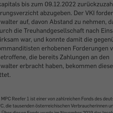
apitals bis zum 09.12.2022 zurückzuzah
hrungsverzicht abzugeben. Der VKI forde
rwalter auf, davon Abstand zu nehmen, d
urch die Treuhandgesellschaft nach Ein
irksam war, und konnte damit die gegen
mmanditisten erhobenen Forderungen vo
etroffene, die bereits Zahlungen an den
rwalter erbracht haben, bekommen diese
ttet.
 MPC Reefer 1 ist einer von zahlreichen Fonds des deu
, die tausenden österreichischen Verbraucherinnen u
. Über diesen Fonds wurde im November 2019 das Inso