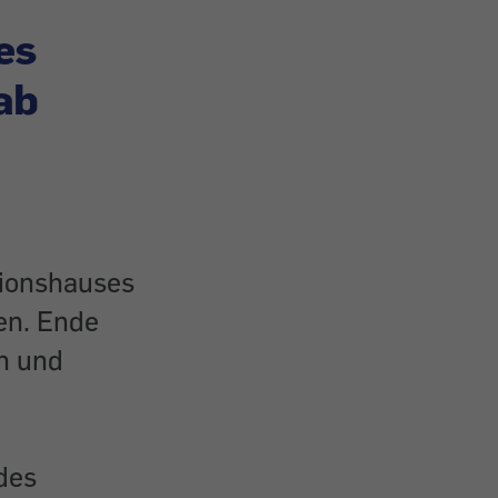
es
ab
sionshauses
en. Ende
n und
e
des