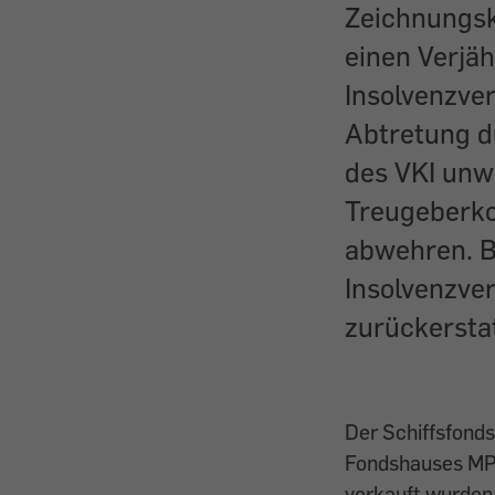
Zeichnungsk
einen Verjä
Insolvenzve
Abtretung d
des VKI unw
Treugeberko
abwehren. B
Insolvenzve
zurückersta
Der Schiffsfonds
Fondshauses MPC
verkauft wurden