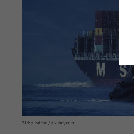
Bild: plindena / pixabay.com