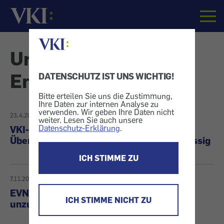
Startseite
Urteile - Umwelt &
Energie
DATENSCHUTZ IST UNS WICHTIG!
Bitte erteilen Sie uns die Zustimmung,
Ihre Daten zur internen Analyse zu
verwenden. Wir geben Ihre Daten nicht
23.4.2026
weiter. Lesen Sie auch unsere
Datenschutz-Erklärung
.
VKI-Erfolg: Ausgleichsenergiebeitrag für
Überschusseinspeiser von Spotty unzulässig
ICH STIMME ZU
7.11.2024
EVN-Preiserhöhung vom 01.09.2022
ICH STIMME NICHT ZU
unzulässig