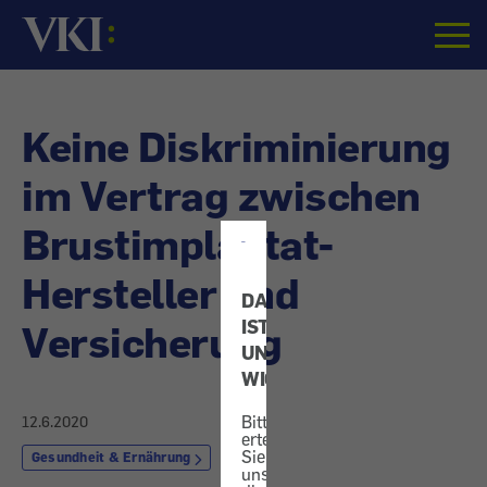
Startseite
Keine Diskriminierung
im Vertrag zwischen
Brustimplantat-
Hersteller und
DATENSCHUTZ
IST
Versicherung
UNS
WICHTIG!
Bitte
12.6.2020
erteilen
Sie
Gesundheit & Ernährung
uns