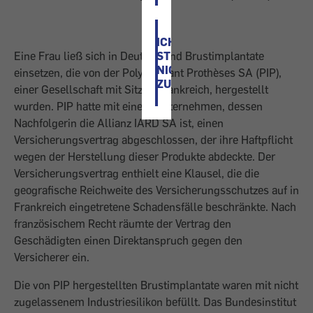
ICH
STIMME
Eine Frau ließ sich in Deutschland Brustimplantate
NICHT
einsetzen, die von der Poly Implant Prothèses SA (PIP),
ZU
einer Gesellschaft mit Sitz in Frankreich, hergestellt
wurden. PIP hatte mit einem Unternehmen, dessen
Nachfolgerin die Allianz IARD SA ist, einen
Versicherungsvertrag abgeschlossen, der ihre Haftpflicht
wegen der Herstellung dieser Produkte abdeckte. Der
Versicherungsvertrag enthielt eine Klausel, die die
geografische Reichweite des Versicherungsschutzes auf in
Frankreich eingetretene Schadensfälle beschränkte. Nach
französischem Recht räumte der Vertrag den
Geschädigten einen Direktanspruch gegen den
Versicherer ein.
Die von PIP hergestellten Brustimplantate waren mit nicht
zugelassenem Industriesilikon befüllt. Das Bundesinstitut