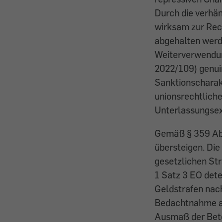
Durch die verhän
wirksam zur Rec
abgehalten werde
Weiterverwendun
2022/109) genui
Sanktionscharak
unionsrechtliche
Unterlassungse
Gemäß § 359 Abs 
übersteigen. Die
gesetzlichen St
1 Satz 3 EO det
Geldstrafen nac
Bedachtnahme auf
Ausmaß der Bete