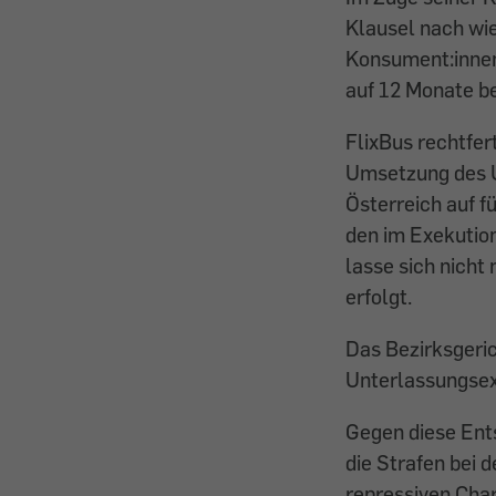
Klausel nach wie
Konsument:innen
auf 12 Monate be
FlixBus rechtfer
Umsetzung des Ur
Österreich auf f
den im Exekution
lasse sich nicht
erfolgt.
Das Bezirksgeric
Unterlassungsexe
Gegen diese Ent
die Strafen bei
repressiven Cha