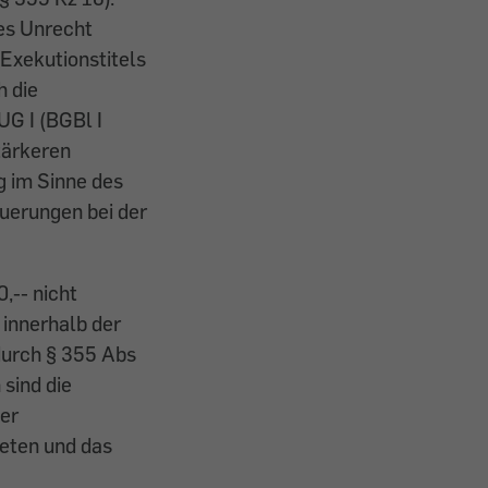
nes Unrecht
Exekutionstitels
h die
G I (BGBl I
tärkeren
g im Sinne des
uerungen bei der
,-- nicht
 innerhalb der
durch § 355 Abs
sind die
er
teten und das