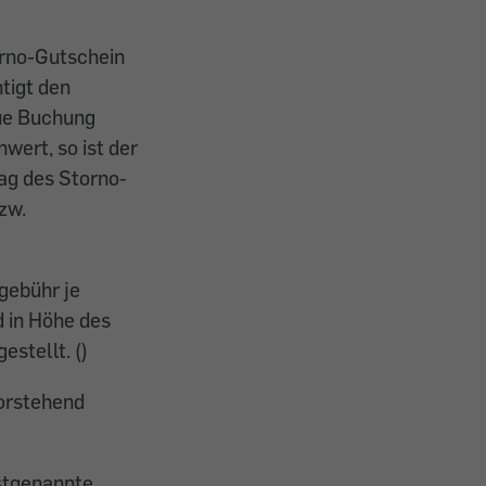
orno-Gutschein
tigt den
eue Buchung
ert, so ist der
rag des Storno-
zw.
gebühr je
d in Höhe des
stellt. ()
vorstehend
rstgenannte