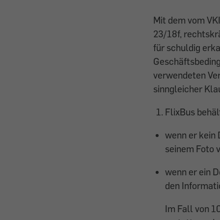
Mit dem vom VKI
23/18f, rechtskr
für schuldig erk
Geschäftsbedingu
verwendeten Ver
sinngleicher Kla
FlixBus behäl
wenn er kein
seinem Foto 
wenn er ein D
den Informat
Im Fall von 10