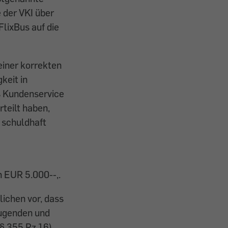
 der VKI über
lixBus auf die
einer korrekten
keit in
es Kundenservice
teilt haben,
t schuldhaft
n EUR 5.000--,.
ichen vor, dass
eugenden und
§ 355 Rz 16).