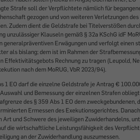
gte Strafe soll der Verpflichtete nämlich für begange
henschaft gezogen und von weiteren Verletzungen des 
n. Zudem dient die Geldstrafe bei Titelverstößen durc
g unzulässiger Klauseln gemäß § 32a KSchG idF MoRU
n generalpräventiven Erwägungen und verfolgt einen s
ter als bislang; dem ist im Rahmen der Strafbemessun
n Effektivitätsgebots Rechnung zu tragen (Leupold, Ne
xekution nach dem MoRUG, VbR 2023/94).
1 EO darf die einzelne Geldstrafe je Antrag € 100.000
 Auswahl und Bemessung der einzelnen Strafen obliegt
rafgrenze des § 359 Abs 1 EO dem zweckgebundenen, 
erminierten Ermessen des Exekutionsgerichtes. Danach 
h Art und Schwere des jeweiligen Zuwiderhandelns, unt
 die wirtschaftliche Leistungsfähigkeit des Verpflich
iligung an der Zuwiderhandlung auszumessen.