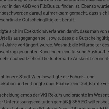
 vor in den AGB von FlixBus zu finden ist. Ebenso wurde
beschwerden darauf aufmerksam gemacht, dass sich F
schränkte Gutscheingültigkeit beruft.
tigte sich im Exekutionsverfahren damit, dass man von 
teils ausgegangen sei, sowie, dass die Gutscheingültig
ünf Jahre verlängert wurde. Weshalb die Mitarbeiter d
santrag genannten Kund:innen eine falsche Auskunft er
 mehr nachvollziehen. Die fehlerhafte Auskunft sei nich
ht Innere Stadt Wien bewilligte die Fahrnis- und
kution und verhängte über Flixbus eine Geldstrafe vo
scheidung erhob der VKI Rekurs und brachte im Wesentl
 der Unterlassungsexekution gemäß § 355 EO willensb
rakter haben sollen (Klicka in Angst/Oberhammer, EO³ 