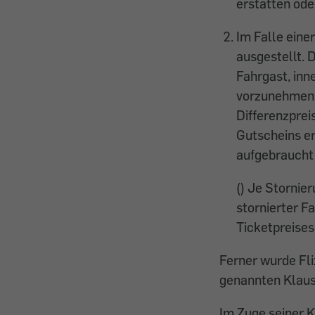
erstatten ode
Im Falle eine
ausgestellt. 
Fahrgast, inn
vorzunehmen. 
Differenzpreis
Gutscheins er
aufgebraucht
() Je Stornie
stornierter F
Ticketpreises
Ferner wurde Fli
genannten Klause
Im Zuge seiner K