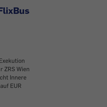
FlixBus
 Exekution
für ZRS Wien
cht Innere
 auf EUR