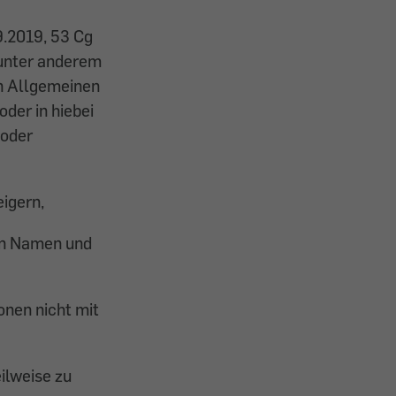
9.2019, 53 Cg
 unter anderem
in Allgemeinen
der in hiebei
 oder
eigern,
en Namen und
onen nicht mit
eilweise zu