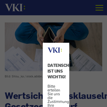
Startseite
DATENSCHUTZ
IST UNS
WICHTIG!
Bild: Shisu_ka / stock.adobe.com
Bitte
erteilen
Wertsicherungsklausel
Sie uns
die
Zustimmung,
Gesetzesentwurf
Ihre