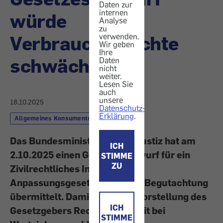
Daten zur
internen
würde
Analyse
zu
Verbraucherrechte
verwenden.
Wir geben
Ihre
schwächen
Daten
nicht
weiter.
Lesen Sie
auch
unsere
18.10.2025
Datenschutz-
Erklärung
.
Allgemeines Konsumentenrecht
Das Bundesministerium für Justiz hat am
ICH
2.10.2025 einen Gesetzesentwurf für ein
STIMME
ZU
Zivilrechtliches Indexierungs-
Anpassungsgesetz (ZIAG) zur Begutachtung
übermittelt. Damit soll nach Vorstellung des
ICH
Gesetzgebers Rechtssicherheit bei
STIMME