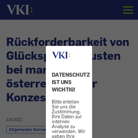
Startseite
Rückforderbarkeit von
Glückspiel-Verlusten
bei mangelnder
DATENSCHUTZ
österreichischer
IST UNS
WICHTIG!
Konzession
Bitte erteilen
Sie uns die
Zustimmung,
Ihre Daten zur
2.9.2021
internen
Analyse zu
Allgemeines Konsumentenrecht
verwenden. Wir
geben Ihre