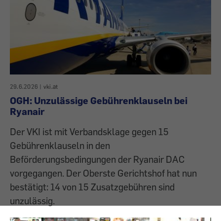
29.6.2026
|
vki.at
OGH: Unzulässige Gebührenklauseln bei
Ryanair
Der VKI ist mit Verbandsklage gegen 15
Gebührenklauseln in den
Beförderungsbedingungen der Ryanair DAC
vorgegangen. Der Oberste Gerichtshof hat nun
bestätigt: 14 von 15 Zusatzgebühren sind
unzulässig.