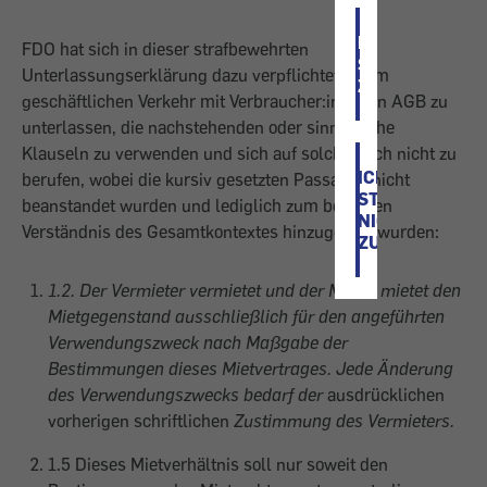
ICH
FDO hat sich in dieser strafbewehrten
STIMME
Unterlassungserklärung dazu verpflichtet, es im
ZU
geschäftlichen Verkehr mit Verbraucher:innen in AGB zu
unterlassen, die nachstehenden oder sinngleiche
Klauseln zu verwenden und sich auf solche auch nicht zu
ICH
berufen, wobei die kursiv gesetzten Passagen nicht
STIMME
beanstandet wurden und lediglich zum besseren
NICHT
Verständnis des Gesamtkontextes hinzugefügt wurden:
ZU
1.2. Der Vermieter vermietet und der Mieter mietet den
Mietgegenstand ausschließlich für den angeführten
Verwendungszweck nach Maßgabe der
Bestimmungen dieses Mietvertrages. Jede Änderung
des Verwendungszwecks bedarf der
ausdrücklichen
vorherigen schriftlichen
Zustimmung des Vermieters.
1.5 Dieses Mietverhältnis soll nur soweit den