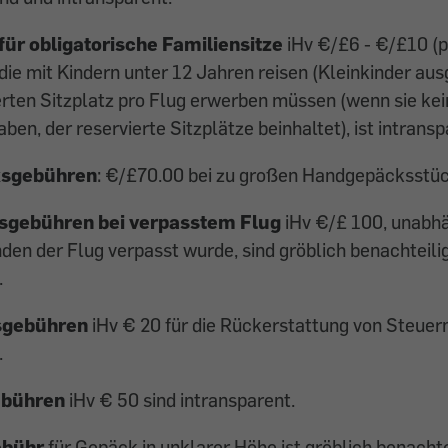
für obligatorische Familiensitze
iHv €/£6 - €/£10 (p
ie mit Kindern unter 12 Jahren reisen (Kleinkinder a
erten Sitzplatz pro Flug erwerben müssen (wenn sie kei
en, der reservierte Sitzplätze beinhaltet), ist intransp
sgebühren
: €/£70.00 bei zu großen Handgepäcksstü
gebühren bei verpasstem Flug
iHv €/£ 100, unabhä
en der Flug verpasst wurde, sind gröblich benachteili
.
sgebühren
iHv € 20 für die Rückerstattung von Steuern
.
bühren
iHv € 50 sind intransparent.
ebühr
für Gepäck in unklarer Höhe ist gröblich benacht