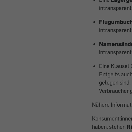
intransparent
Flugumbuch
intransparent
Namensände
intransparent
Eine Klausel 
Entgelts auch
gelegen sind
Verbraucher g
Nähere Informati
Konsument:innen,
haben, stehen
R