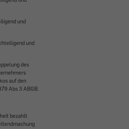
iligend und
chteiligend und
oppelung des
nternehmers
kos auf den
§ 879 Abs 3 ABGB.
heit bezahlt
eltendmachung