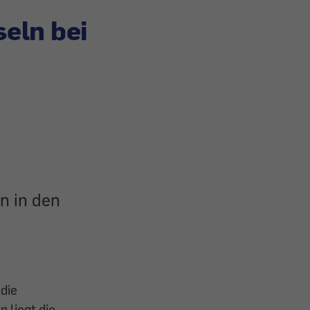
eln bei
n in den
die
 liegt die