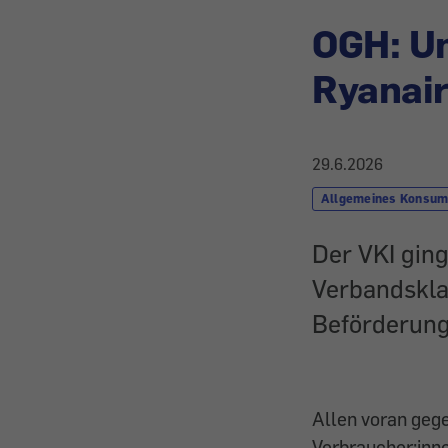
OGH: Un
Ryanai
29.6.2026
Allgemeines Konsum
Der VKI gin
Verbandskla
Beförderung
Allen voran geg
Verbraucher:inne