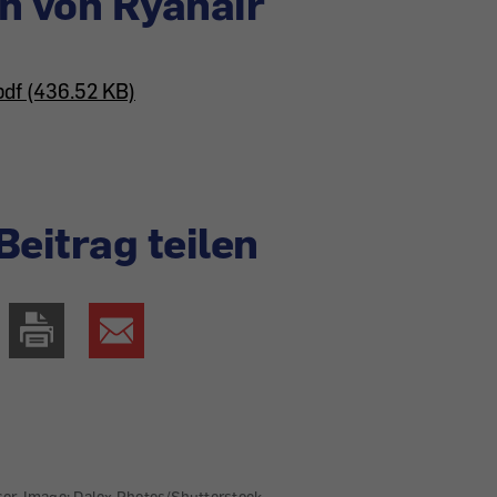
n von Ryanair
pdf (436.52 KB)
Beitrag teilen
ser-Image: Dalex Photos/Shutterstock