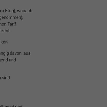
ro Flug), wonach
usgenommen),
nen Tarif
arent.
cken
ngig davon, aus
gend und
 sind
eiligend und