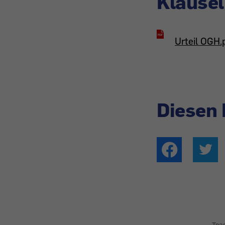
Klausel
Urteil OGH.
Diesen 
Tea