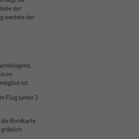
teile der
ig wertete der
achteiligend,
in im
möglich ist.
m Flug (unter 2
 die Bordkarte
 gröblich