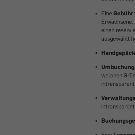
Eine
Gebühr 
Erwachsene, d
einen reservi
ausgewählt hab
Handgepäck
Umbuchungs
welchen Gründ
intransparent
Verwaltung
intransparent
Buchungsge
Eine
Lagerg