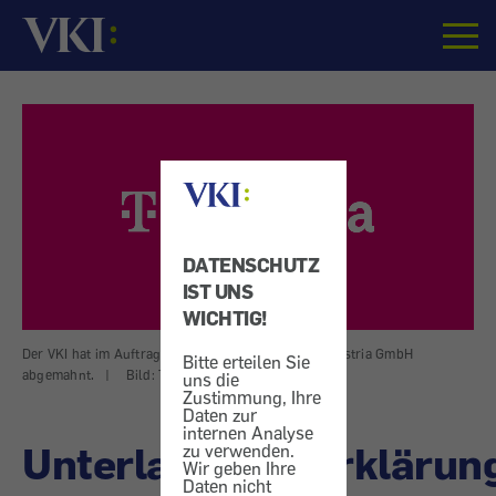
Startseite
DATENSCHUTZ
IST UNS
WICHTIG!
Der VKI hat im Auftrag des BMSGPK die T-Mobile Austria GmbH
Bitte erteilen Sie
abgemahnt.
|
Bild: T-Mobile - Magenta/Presse
uns die
Zustimmung, Ihre
Daten zur
internen Analyse
Unterlassungserklärun
zu verwenden.
Wir geben Ihre
Daten nicht