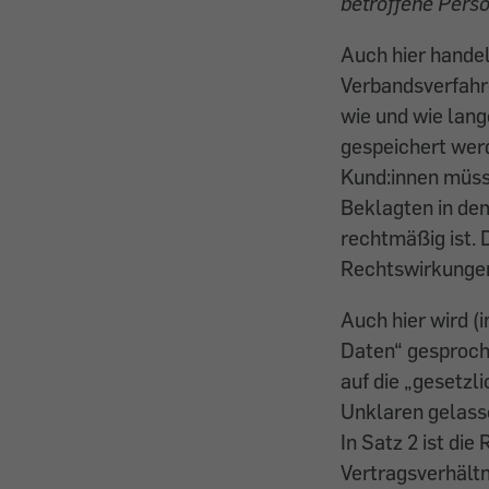
betroffene Perso
Auch hier handel
Verbandsverfahre
wie und wie lan
gespeichert werd
Kund:innen müss
Beklagten in de
rechtmäßig ist. 
Rechtswirkungen
Auch hier wird (
Daten“ gesproch
auf die „gesetz
Unklaren gelasse
In Satz 2 ist die
Vertragsverhältn