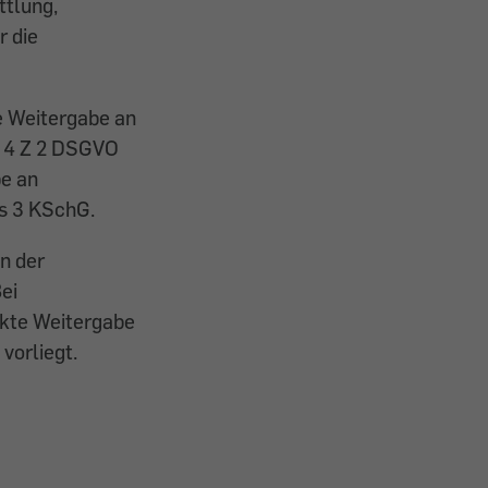
ttlung,
r die
e Weitergabe an
t 4 Z 2 DSGVO
be an
bs 3 KSchG.
en der
ei
nkte Weitergabe
vorliegt.