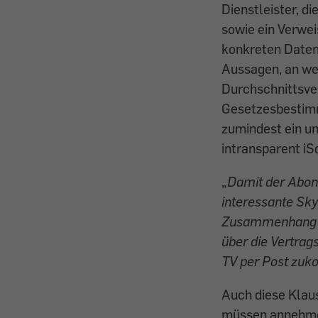
Dienstleister, d
sowie ein Verwei
konkreten Daten 
Aussagen, an wen
Durchschnittsve
Gesetzesbestimm
zumindest ein un
intransparent iS
„
Damit der Abonn
interessante Sky
Zusammenhang m
über die Vertrag
TV per Post zuk
Auch diese Klaus
müssen annehmen