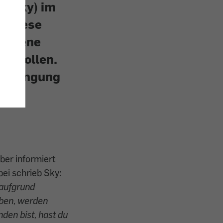
H (Sky) im
m diese
ezogene
zu wollen.
sbedingung
ür
ber informiert
ei schrieb Sky:
(aufgrund
aben, werden
nden bist, hast du