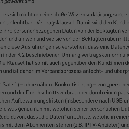
n gewahrt sind
.“
t es sich nicht um eine bloße Wissenserklärung, sonde
n anfechtbare Vertragsklausel. Damit wird den Kund:in
ge ihre personenbezogenen Daten von der Beklagten ver
en und an wen und wie sie von der Beklagten übermitte
en diese Ausführungen so verstehen, dass eine Datenv
m in der K 2 beschriebenen Umfang vertragskonform 
Die Klausel hat somit auch gegenüber den Kund:innen 
 und ist daher im Verbandsprozess anfecht- und überpr
in Satz 1) – ohne nähere Konkretisierung – von „perso
en und der Durchschnittsverbraucher durch einen pau
lichen Aufbewahrungsfristen (insbesondere nach UGB u
n, was genau nun mit welchen seiner persönlichen Date
 Rede davon, dass „die Daten“ an „Dritte, welche in eine
is mit dem Abonnenten stehen (z.B. IPTV-Anbieter) un