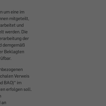
rn um eine im
nen mitgeteilt,
arbeitet und
lt werden. Die
erarbeitung der
und demgemäß
der Beklagten
üfbar.
nenbezogenen
schalen Verweis
nd BAO)“ im
n erfolgen soll.
m
d an