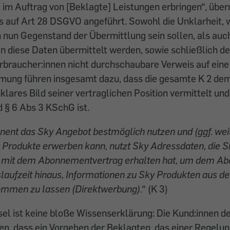
ie im Auftrag von [Beklagte] Leistungen erbringen“, übe
s auf Art 28 DSGVO angeführt. Sowohl die Unklarheit,
nun Gegenstand der Übermittlung sein sollen, als auc
 diese Daten übermittelt werden, sowie schließlich der
rbraucher:innen nicht durchschaubare Verweis auf eine
ung führen insgesamt dazu, dass die gesamte K 2 de
klares Bild seiner vertraglichen Position vermittelt un
d § 6 Abs 3 KSchG ist.
ent das Sky Angebot bestmöglich nutzen und (ggf. weit
 Produkte erwerben kann, nutzt Sky Adressdaten, die S
it dem Abonnementvertrag erhalten hat, um dem Abo
slaufzeit hinaus, Informationen zu Sky Produkten aus d
ommen zu lassen (Direktwerbung)
.“ (K 3)
el ist keine bloße Wissenserklärung: Die Kund:innen d
, dass ein Vorgehen der Beklagten, das einer Regelun