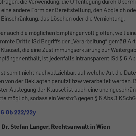
fragen, die Verwendung, die Offenlegung durch Übermi
 eine andere Form der Bereitstellung, den Abgleich ode
 Einschränkung, das Löschen oder die Vernichtung.
er auch die möglichen Empfänger völlig offen, weil ein
immte Dritte iSd Begriffs der „Verarbeitung“ gemäß Ar
e Klausel, die eine Zustimmungserklärung zur Weiterga
änger enthält, ist jedenfalls intransparent iSd § 6 A
ist somit nicht nachvollziehbar, auf welche Art die Dat
n von der Beklagten genutzt bzw verarbeitet werden. B
ster Auslegung der Klausel ist auch eine uneingeschrä
tte möglich, sodass ein Verstoß gegen § 6 Abs 3 KSchG 
 6 Ob 222/22y
 Dr. Stefan Langer, Rechtsanwalt in Wien