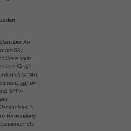
aus den
ten über Art
en von Sky
esondere nach
ondere für die
erlich ist (Art.
nement, ggf. an
z.B. IPTV-
gen
ienstleister in
ere Verwendung
Abonnenten als