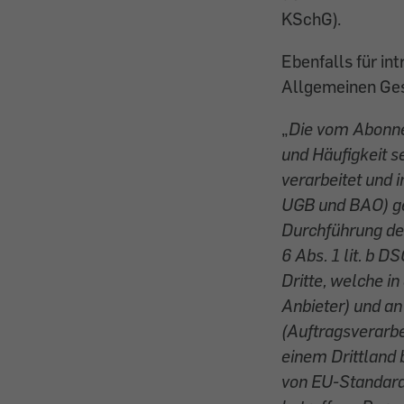
KSchG).
Ebenfalls für in
Allgemeinen Ges
„
Die vom Abonne
und Häufigkeit s
verarbeitet und 
UGB und BAO) ges
Durchführung des
6 Abs. 1 lit. b 
Dritte, welche i
Anbieter) und an
(Auftragsverarbe
einem Drittland
von EU-Standard