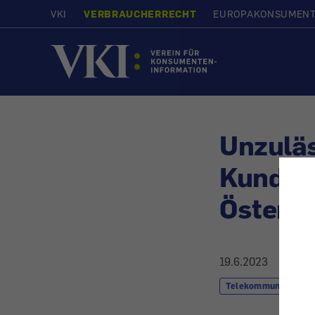
VKI
VERBRAUCHERRECHT
EUROPAKONSUMEN
Startseite
Unzuläs
Kundend
Österre
19.6.2023
Telekommunikation 