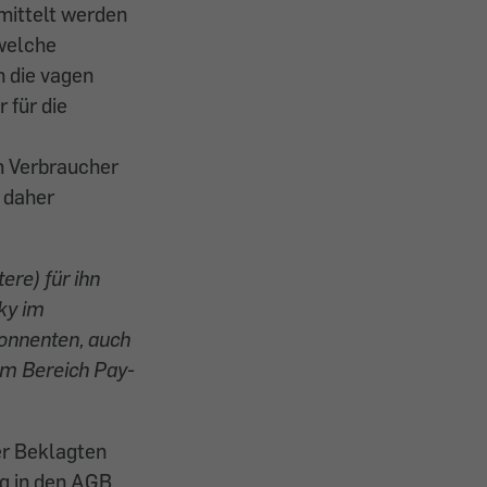
rmittelt werden
 welche
h die vagen
 für die
m Verbraucher
d daher
ere) für ihn
ky im
nnenten, auch
em Bereich Pay-
er Beklagten
g in den AGB