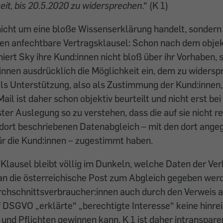
keit, bis 20.5.2020 zu widersprechen
.“ (K 1)
nicht um eine bloße Wissenserklärung handelt, sondern
en anfechtbare Vertragsklausel: Schon nach dem objek
miert Sky ihre Kund:innen nicht bloß über ihr Vorhaben, 
nnen ausdrücklich die Möglichkeit ein, dem zu widersp
 als Unterstützung, also als Zustimmung der Kund:innen
Mail ist daher schon objektiv beurteilt und nicht erst bei
ter Auslegung so zu verstehen, dass die auf sie nicht 
dort beschriebenen Datenabgleich – mit den dort ang
r die Kund:innen – zugestimmt haben.
 Klausel bleibt völlig im Dunkeln, welche Daten der Ve
an die österreichische Post zum Abgleich gegeben wer
chschnittsverbraucher:innen auch durch den Verweis a
I f DSGVO „erklärte“ „berechtigte Interesse“ keine hinre
 und Pflichten gewinnen kann. K 1 ist daher intranspare