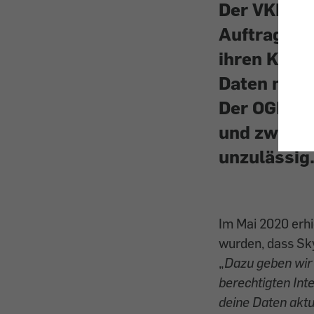
Der VKI ha
Auftrag de
ihren Kund
Daten mit d
Der OGH we
und zwei w
unzulässig
Im Mai 2020 erhi
wurden, dass Sky
„
Dazu geben wir 
berechtigten Int
deine Daten aktua