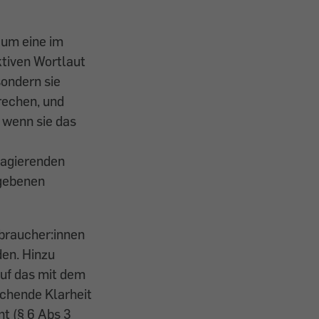
 um eine im
tiven Wortlaut
sondern sie
rechen, und
, wenn sie das
reagierenden
egebenen
rbraucher:innen
den. Hinzu
uf das mit dem
ichende Klarheit
nt (§ 6 Abs 3