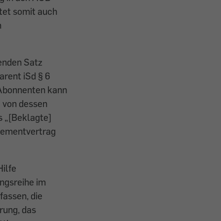
tet somit auch
m
enden Satz
parent iSd § 6
 Abonnenten kann
g von dessen
s „[Beklagte]
nementvertrag
ilfe
ngsreihe im
assen, die
rung, das