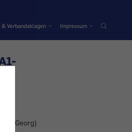
e & Verbandsklagen
Impressum
A1-
arke Georg)