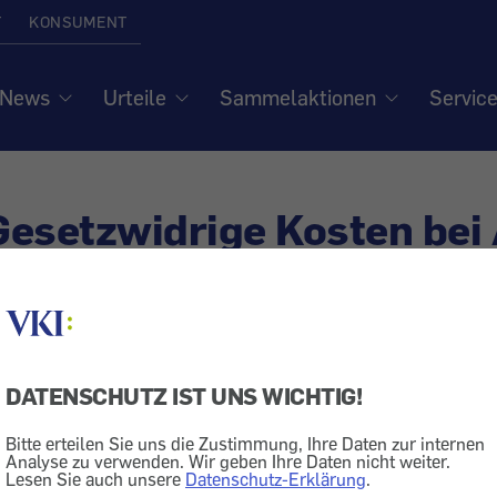
T
KONSUMENT
News
Urteile
Sammelaktionen
Servic
 Gesetzwidrige Kosten bei 
DATENSCHUTZ IST UNS WICHTIG!
& Medien
Bitte erteilen Sie uns die Zustimmung, Ihre Daten zur internen
 gab dem VKI im Verfahren gegen A1 (M
Analyse zu verwenden. Wir geben Ihre Daten nicht weiter.
Lesen Sie auch unsere
Datenschutz-Erklärung
.