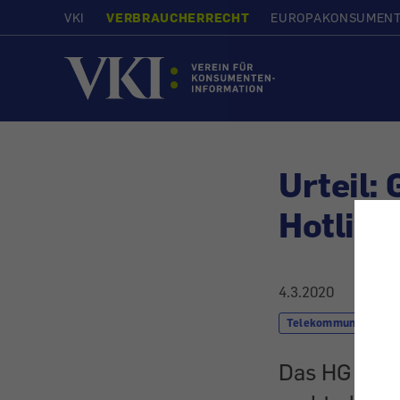
VKI
VERBRAUCHERRECHT
EUROPAKONSUMEN
Startseite
Urteil:
Hotline
4.3.2020
Telekommunikation 
Das HG Wien