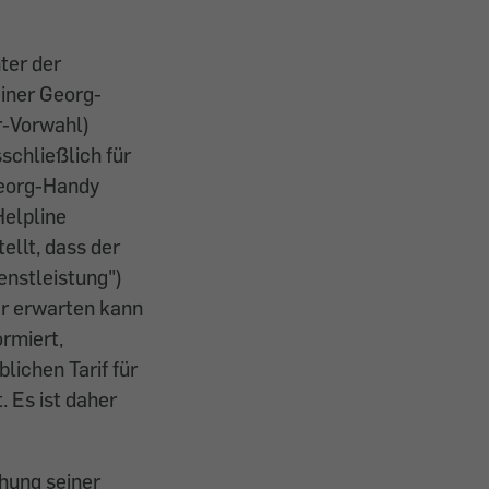
ter der
iner Georg-
r-Vorwahl)
schließlich für
Georg-Handy
Helpline
ellt, dass der
enstleistung")
er erwarten kann
ormiert,
lichen Tarif für
 Es ist daher
hung seiner