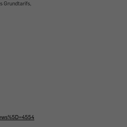
 Grundtarifs,
_news%5D=4554