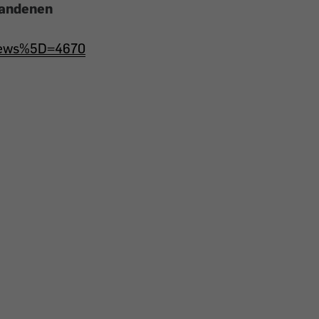
handenen
_news%5D=4670