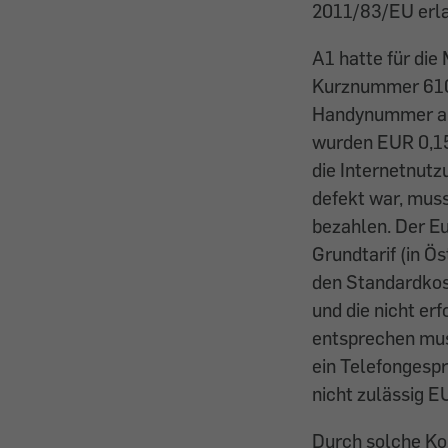
2011/83/EU erla
A1 hatte für die
Kurznummer 610 
Handynummer anr
wurden EUR 0,15 
die Internetnut
defekt war, muss
bezahlen. Der Eu
Grundtarif (in Ö
den Standardkos
und die nicht er
entsprechen muss.
ein Telefongespr
nicht zulässig E
Durch solche Ko