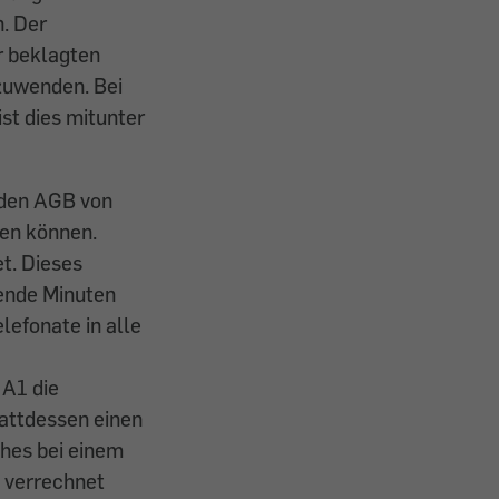
. Der
r beklagten
zuwenden. Bei
st dies mitunter
 den AGB von
den können.
t. Dieses
hende Minuten
lefonate in alle
 A1 die
tattdessen einen
ches bei einem
 verrechnet