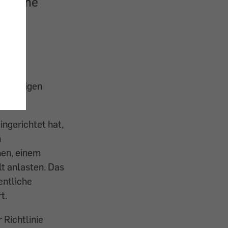
elpline
e zum
zulässigen
ngerichtet hat,
n
hen, einem
lt anlasten. Das
entliche
t.
Richtlinie