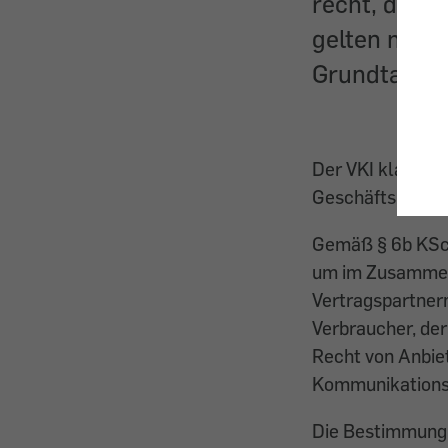
recht, dass 
gelten müss
Grundtarif 
Der VKI klagte -
Geschäftspraktik
Gemäß § 6b KSch
um im Zusammen
Vertragspartner
Verbraucher, der
Recht von Anbie
Kommunikationsd
Die Bestimmung 