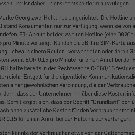
ssen und ist daher unionsrechtskonform auszulegen.
 Marke Georg zwei Helplines eingerichtet. Die Hotline un
stand Konsumenten nur zur Verfügung, wenn sie von e
iefen. Für Anrufe bei der zweiten Hotline (eine 0820e
pro Minute verlangt. Kunden die zB ihre SIM-Karte aus
zung - etwa in einem Router - verwendeten oder deren 
ten somit EUR 0,15 pro Minute für einen Anruf bei der 
GH hatte bereits in der Rechtssache C-568/15 festgest
sterreich: "Entgelt für die eigentliche Kommunikationsdi
ten einer gewöhnlichen Verbindung, die der Verbrauch
fordern, dass der Unternehmer ihn über diese Kosten inf
 Somit ergibt sich, dass der Begriff "Grundtarif" den üb
äch ohne zusätzliche Kosten für den Verbraucher meint.
UR 0,15 für einen Anruf bei der Helpline zur verlangen.
sten könnte der Verbraucher etwa von der Geltendmac