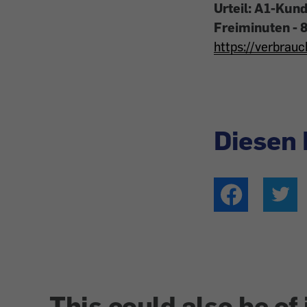
Urteil: A1-Kun
Freiminuten - 
https://verbra
Diesen 
This could also be of 