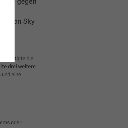
klage gegen
te
tik von Sky
 bestätigte die
te drei weitere
 und eine
tems oder