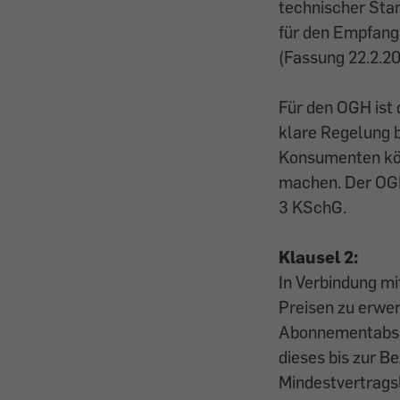
technischer Sta
für den Empfang
(Fassung 22.2.20
Für den OGH ist 
klare Regelung b
Konsumenten könn
machen. Der OGH 
3 KSchG.
Klausel 2:
In Verbindung m
Preisen zu erwer
Abonnementabsch
dieses bis zur B
Mindestvertrags