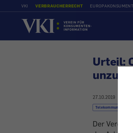
VKI
VERBRAUCHERRECHT
EUROPAKONSUMEN
Startseite
Urteil:
unzuläs
27.10.2019
Telekommunikation 
Der Verein 