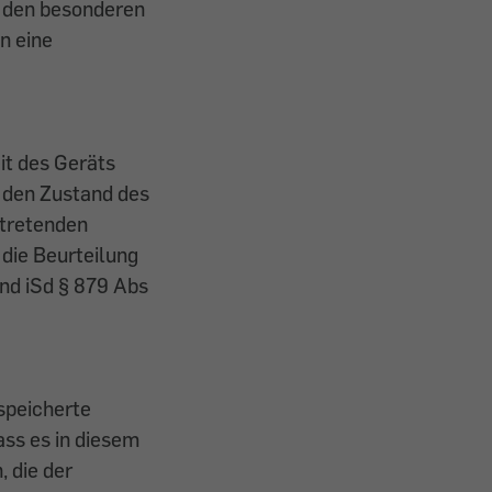
r den besonderen
n eine
it des Geräts
r den Zustand des
rtretenden
die Beurteilung
end iSd § 879 Abs
espeicherte
ass es in diesem
 die der