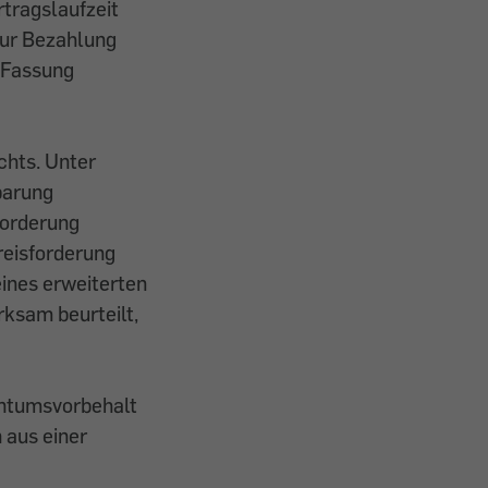
tragslaufzeit
zur Bezahlung
 (Fassung
chts. Unter
barung
forderung
reisforderung
eines erweiterten
ksam beurteilt,
entumsvorbehalt
 aus einer