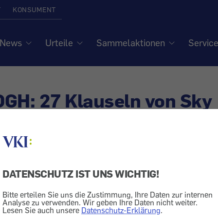
T
KONSUMENT
News
Urteile
Sammelaktionen
Servic
 OGH: 27 Klauseln von Sky
sig
DATENSCHUTZ IST UNS WICHTIG!
& Medien
Bitte erteilen Sie uns die Zustimmung, Ihre Daten zur internen
für Konsumenteninformation (VKI) führte 
Analyse zu verwenden. Wir geben Ihre Daten nicht weiter.
Lesen Sie auch unsere
Datenschutz-Erklärung
.