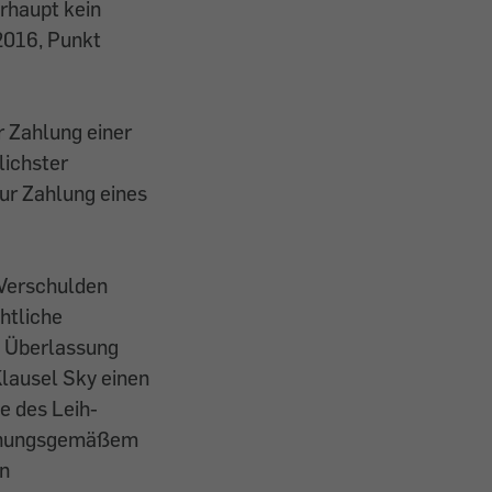
rhaupt kein
.2016, Punkt
r Zahlung einer
lichster
zur Zahlung eines
 Verschulden
htliche
e Überlassung
Klausel Sky einen
 des Leih-
ordnungsgemäßem
en