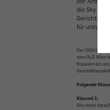
der Arbeite
die Sky Öst
Gerichtshof 
für unzuläss
Der OGH bestätig
vom OLG Wien fes
Klauseln als unz
Geschäftspraktik
Folgende Klaus
Klausel 1:
Sky weist darauf