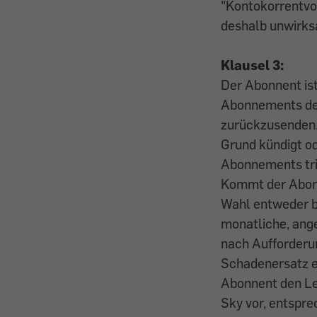
"Kontokorrentvor
deshalb unwirksa
Klausel 3:
Der Abonnent ist
Abonnements den
zurückzusenden.
Grund kündigt o
Abonnements tri
Kommt der Abonne
Wahl entweder b
monatliche, ang
nach Aufforderu
Schadenersatz e
Abonnent den Le
Sky vor, entspr