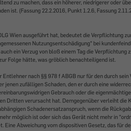
end zu machen, dass ein höherer, niedrigerer oder übe
en ist. (Fassung 22.2.2016, Punkt 1.2.6, Fassung 2.11
OLG Wien ausgeführt hat, bedeutet die Verpflichtung zu
ngemessenen Nutzungsentschädigung" bei kundenfeind
auch ein Verzug von bloß einem Tag die Verpflichtung 
ur Folge hätte, was gröblich benachteiligend ist.
r Entlehner nach §§ 978 f ABGB nur für den durch sein
r jenen zufälligen Schaden, den er durch eine widerrec
ereinbarungswidrigen Gebrauch oder die eigenmächtig
en Dritten verursacht hat. Demgegenüber verleiht die 
bhängigen Schadenersatzanspruch, wenn die Rückgabe
 mehr möglich ist oder sich das Gerät nicht mehr in "
t. Eine Abweichung vom dispositiven Gesetz, das für d