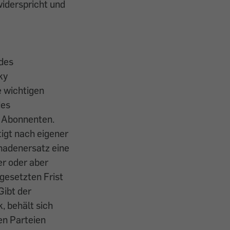
widerspricht und
 des
ky
 wichtigen
des
s Abonnenten.
igt nach eigener
hadenersatz eine
r oder aber
gesetzten Frist
Gibt der
 behält sich
en Parteien