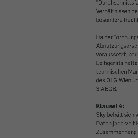
"Durchschnittsf
Verhältnissen d
besondere Rechtf
Da der "ordnung
Abnutzungsersche
voraussetzt, bed
Leihgeräts hafte
technischen Mang
des OLG Wien und
3 ABGB.
Klausel 4:
Sky behält sich 
Daten jederzeit 
Zusammenhang zu