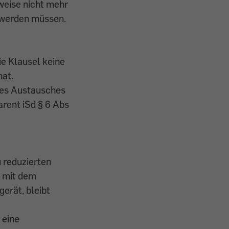
weise nicht mehr
 werden müssen.
ie Klausel keine
hat.
 des Austausches
arent iSd § 6 Abs
 reduzierten
r mit dem
erät, bleibt
 eine