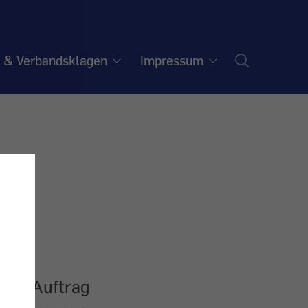
e & Verbandsklagen
Impressum
- im Auftrag