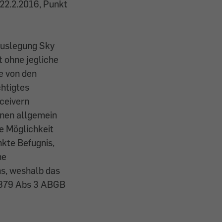
22.2.2016, Punkt
Auslegung Sky
t ohne jegliche
e von den
htigtes
eceivern
inen allgemein
e Möglichkeit
kte Befugnis,
ne
s, weshalb das
§ 879 Abs 3 ABGB