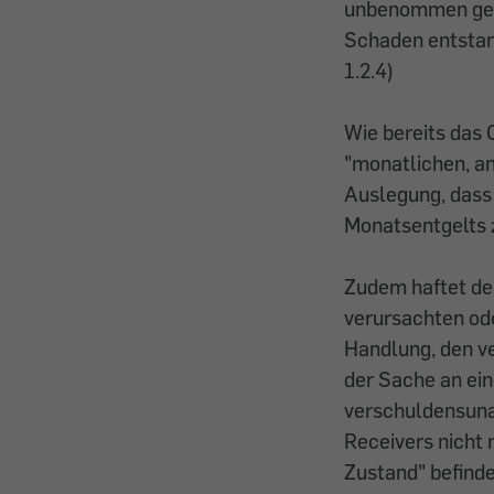
unbenommen gelt
Schaden entstand
1.2.4)
Wie bereits das 
"monatlichen, a
Auslegung, dass 
Monatsentgelts z
Zudem haftet de
verursachten ode
Handlung, den v
der Sache an ein
verschuldensuna
Receivers nicht
Zustand" befinde