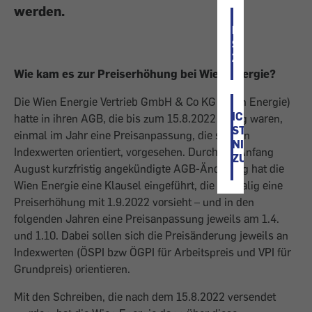
werden.
ICH
STIMME
ZU
Wie kam es zur Preiserhöhung bei Wien Energie?
Die Wien Energie Vertrieb GmbH & Co KG (Wien Energie)
ICH
hatte in ihren AGB, die bis zum 15.8.2022 gültig waren,
STIMME
einmal im Jahr eine Preisanpassung, die sich an
NICHT
Indexwerten orientiert, vorgesehen. Durch die Anfang
ZU
August kurzfristig angekündigte AGB-Änderung hat die
Wien Energie eine Klausel eingeführt, die einmalig eine
Preiserhöhung mit 1.9.2022 vorsieht – und in den
folgenden Jahren eine Preisanpassung jeweils am 1.4.
und 1.10. Dabei sollen sich die Preisänderung jeweils an
Indexwerten (ÖSPI bzw ÖGPI für Arbeitspreis und VPI für
Grundpreis) orientieren.
Mit den Schreiben, die nach dem 15.8.2022 versendet