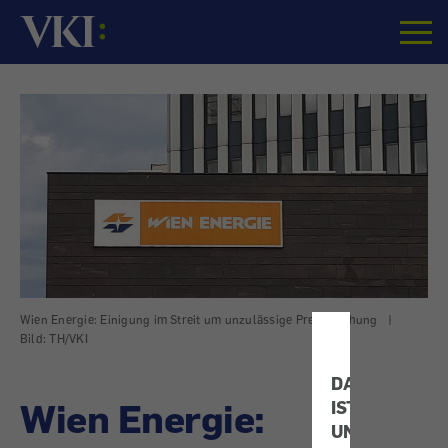
Startseite
Wien Energie: Einigung im Streit um unzulässige Preiserhöhung
|
Bild: TH/VKI
DATENSCHUT
Wien Energie:
IST
UNS