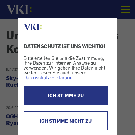
Startseite
Urteile - Allgemeines
Konsumentenrecht
DATENSCHUTZ IST UNS WICHTIG!
Bitte erteilen Sie uns die Zustimmung,
Ihre Daten zur internen Analyse zu
verwenden. Wir geben Ihre Daten nicht
Urteile
9.7.2026
weiter. Lesen Sie auch unsere
Datenschutz-Erklärung
.
Sky-Streamingabos: EuGH stärkt
aus
Rücktrittsrecht
ICH STIMME ZU
dem
29.6.2026
|
vki.at
Bereich
OGH: Unzulässige Gebührenklauseln bei
ICH STIMME NICHT ZU
Ryanair
Aktuelles