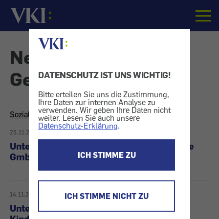
Startseite
News - Soziales &
Generationen
DATENSCHUTZ IST UNS WICHTIG!
Bitte erteilen Sie uns die Zustimmung,
Ihre Daten zur internen Analyse zu
verwenden. Wir geben Ihre Daten nicht
Soziales & Generationen
weiter. Lesen Sie auch unsere
Datenschutz-Erklärung
.
25.11.2024
Unterlassungserklärung der Hallo Familie
ICH STIMME ZU
GmbH & Co KG (HalloBabysitter)
14.11.2024
ICH STIMME NICHT ZU
Unterlassungserklärung vom Montessori
Kinderhaus Aigen