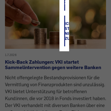
ZU
ICH
STIMME
NICHT
ZU
1.7.2026
Kick-Back Zahlungen: VKI startet
Sammelintervention gegen weitere Banken
Nicht offengelegte Bestandsprovisionen für die
Vermittlung von Finanzprodukten sind unzulässig.
VKI bietet Unterstützung für betroffenen
Kund:innen, die vor 2018 in Fonds investiert haben.
Der VKI verhandelt mit diversen Banken über eine