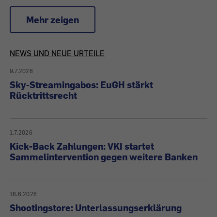
Mehr zeigen
Artikel
NEWS UND NEUE URTEILE
9.7.2026
zu
Sky-Streamingabos: EuGH stärkt
Rücktrittsrecht
News
&
1.7.2026
Urteilen
Kick-Back Zahlungen: VKI startet
Sammelintervention gegen weitere Banken
16.6.2026
Shootingstore: Unterlassungserklärung