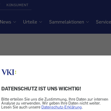
T
KONSUMENT
News
Urteile
Sammelaktionen
Servic
t
DATENSCHUTZ IST UNS WICHTIG!
Bitte erteilen Sie uns die Zustimmung, Ihre Daten zur internen
IHR ANLIEGEN AN DE
Analyse zu verwenden. Wir geben Ihre Daten nicht weiter.
Lesen Sie auch unsere
Datenschutz-Erklärung
.