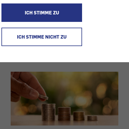
Senden Sie uns Ihre Nachricht jederzeit über unser
K
ICH STIMME ZU
oder informieren Sie sich in unseren
FAQs
.
ICH STIMME NICHT ZU