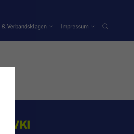
e & Verbandsklagen
Impressum
N VKI