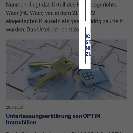
Nunmehr liegt das Urteil des Handelsgerichts
STIMME
ZU
Wien (HG Wien) vor, in dem 21 von 22
eingeklagten Klauseln als gesetzwidrig beurteilt
wurden. Das Urteil ist rechtskräftig.
ICH
STIMME
NICHT
ZU
20.4.2026
Unterlassungserklärung von OPTIN
Immobilien